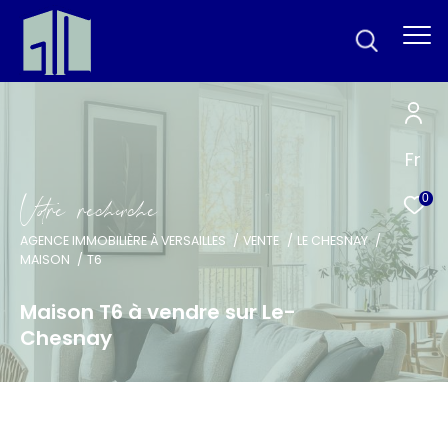
Fr
V
o
r
e
r
e
c
e
c
e
0
AGENCE IMMOBILIÈRE À VERSAILLES
VENTE
LE CHESNAY
MAISON
T6
Maison T6 à vendre sur Le-
Chesnay