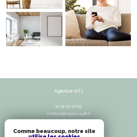
Agence GTL
01 39 02 37 02
contact@agencegtl.fr
25, rue Exelmans
78000
versailles
Comme beaucoup, notre site
utilise les cookies